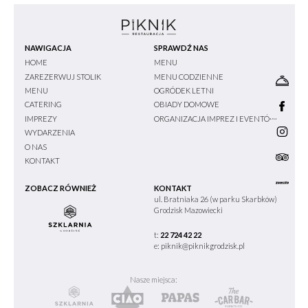
NAWIGACJA
SPRAWDŹ NAS
HOME
MENU
ZAREZERWUJ STOLIK
MENU CODZIENNE
MENU
OGRÓDEK LETNI
CATERING
OBIADY DOMOWE
IMPREZY
ORGANIZACJA IMPREZ I EVENTÓW
WYDARZENIA
O NAS
KONTAKT
ZOBACZ RÓWNIEŻ
KONTAKT
ul. Bratniaka 26 (w parku Skarbków)
Grodzisk Mazowiecki
t:
22 724 42 22
e:
piknik@piknikgrodzisk.pl
Nasze miejsca: